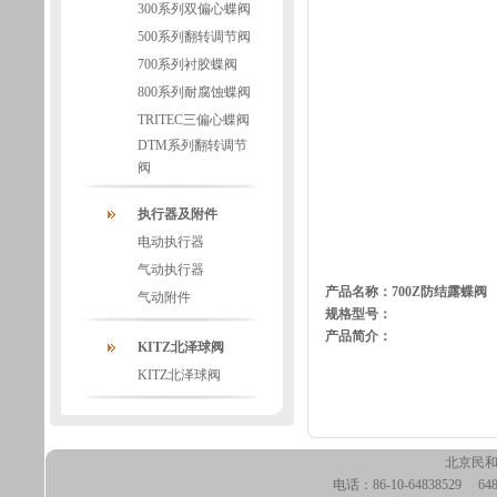
300系列双偏心蝶阀
500系列翻转调节阀
700系列衬胶蝶阀
800系列耐腐蚀蝶阀
TRITEC三偏心蝶阀
DTM系列翻转调节
阀
执行器及附件
电动执行器
气动执行器
产品名称：700Z防结露蝶阀
气动附件
规格型号：
产品简介：
KITZ北泽球阀
KITZ北泽球阀
北京民
电话：86-10-64838529 64